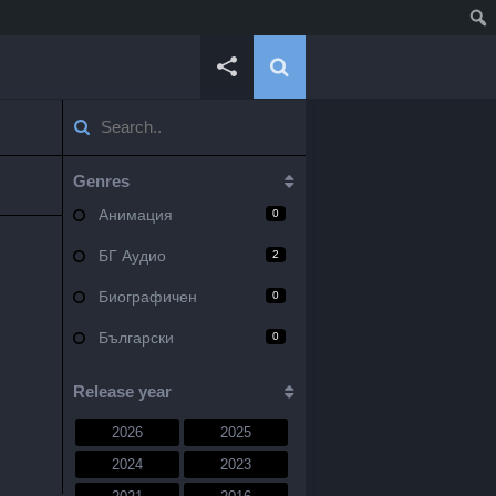
Genres
Анимация
0
БГ Аудио
2
Биографичен
0
Български
0
Военен
0
Release year
Документален
0
2026
2025
Драма
10
2024
2023