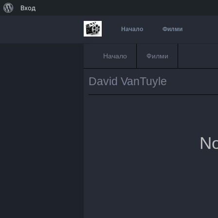
За
Вход
WordPress
Начало
Филми
Начало
Филми
David VanTuyle
No