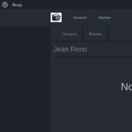
За
Вход
WordPress
Начало
Филми
Начало
Филми
Jean Reno
No