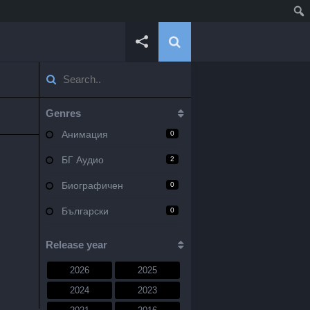
Genres
Анимация
0
БГ Аудио
2
Биографичен
0
Български
0
Военен
0
Release year
Документален
0
2026
2025
Драма
10
2024
2023