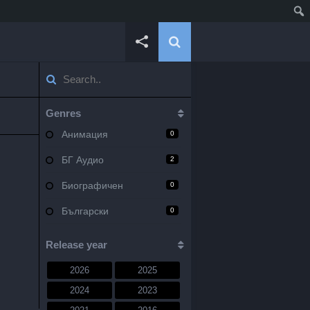
Genres
Анимация
0
БГ Аудио
2
Биографичен
0
Български
0
Военен
0
Release year
Документален
0
2026
2025
Драма
10
2024
2023