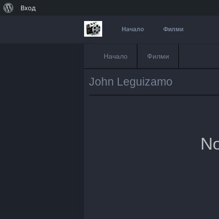
За
Вход
WordPress
Начало
Филми
Начало
Филми
John Leguizamo
No