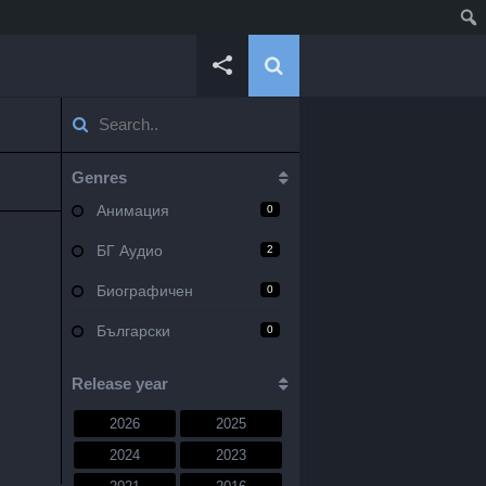
Genres
Анимация
0
БГ Аудио
2
Биографичен
0
Български
0
Военен
0
Release year
Документален
0
2026
2025
Драма
10
2024
2023