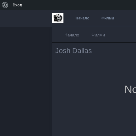
За
Вход
WordPress
Начало
Филми
Начало
Филми
Josh Dallas
No