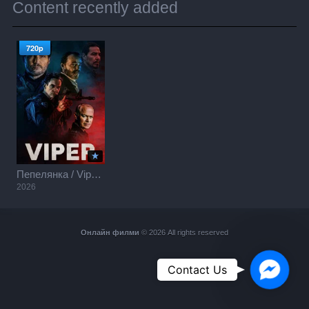
Content recently added
720p
Пепелянка / Viper (2026)
2026
Онлайн филми
© 2026 All rights reserved
Faceboo
Contact Us
Messeng