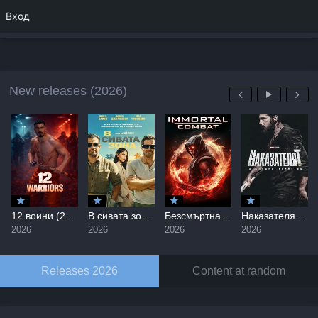
Вход
New releases (2026)
12 воини (2026) / 12 Warriors
В сивата зона / In the Grey (2026)
Безсмъртна битка / Immortal Combat (2026)
Наказателят: Последно убийство / The Punisher: One Last Kill (2026)
2026
2026
2026
2026
Releases 2026
Content at random