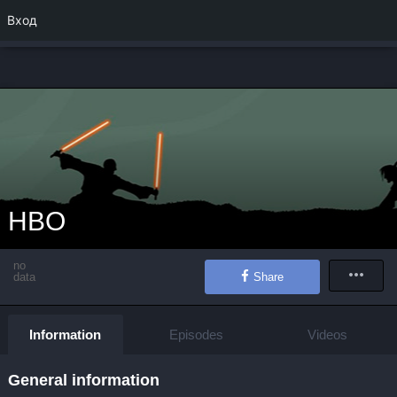
Вход
HBO
no
data
Share
Information
Episodes
Videos
General information