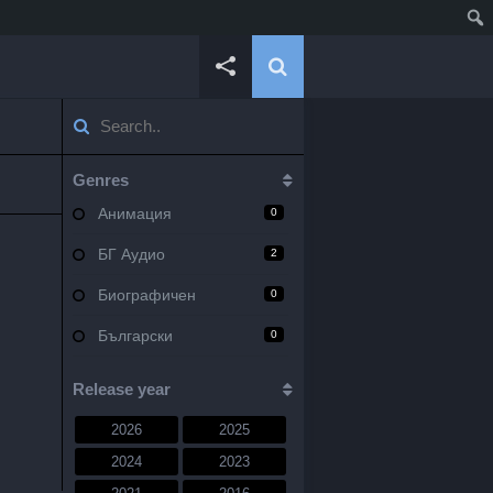
Genres
Анимация
0
БГ Аудио
2
Биографичен
0
Български
0
Военен
0
Release year
Документален
0
2026
2025
Драма
10
2024
2023