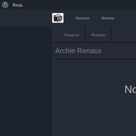
За
Вход
WordPress
Начало
Филми
Начало
Филми
Archie Renaux
No