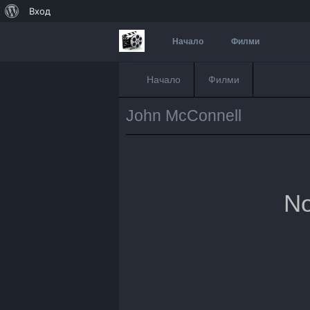
За
Вход
WordPress
Начало
Филми
Начало
Филми
John McConnell
No