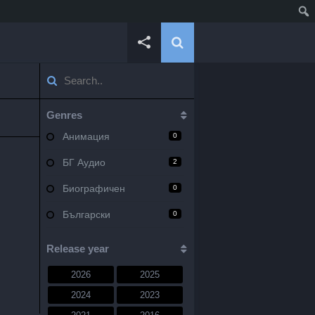
Genres
Анимация
0
БГ Аудио
2
Биографичен
0
Български
0
Военен
0
Release year
Документален
0
2026
2025
Драма
10
2024
2023