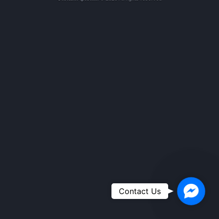
Faceboo
Contact Us
Messeng