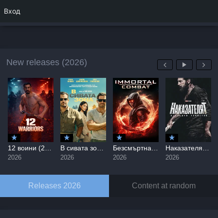
Вход
New releases (2026)
12 воини (2026) / 12 Warriors
В сивата зона / In the Grey (2026)
Безсмъртна битка / Immortal Combat (2026)
Наказателят: Последно убийство / The Punisher: One Last Kill (2026)
2026
2026
2026
2026
Releases 2026
Content at random