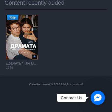
Content recently added
720p
Драмата / The Drama (2026)
2026
Онлайн филми
© 2026 All rights reserved
Faceboo
Contact Us
Messeng