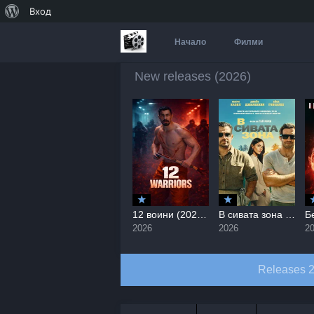
За
Вход
WordPress
Начало
Филми
New releases (2026)
Писари / Busboys (2026)
12 воини (2026) / 12 Warriors
В сивата зона / In the Grey (2026)
2026
2026
2026
2
Releases 