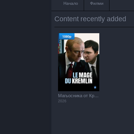
Начало
Филми
Content recently added
1080p
Магьосника от Кремъл / The Wizard of the Kremlin (2026)
2026