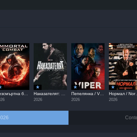
Безсмъртна битка / Immortal Combat (2026)
Наказателят: Последно убийство / The Punisher: One Last Kill (2026)
Пепелянка / Viper (2026)
Нормал 
026
2026
2026
2026
2026
Conte