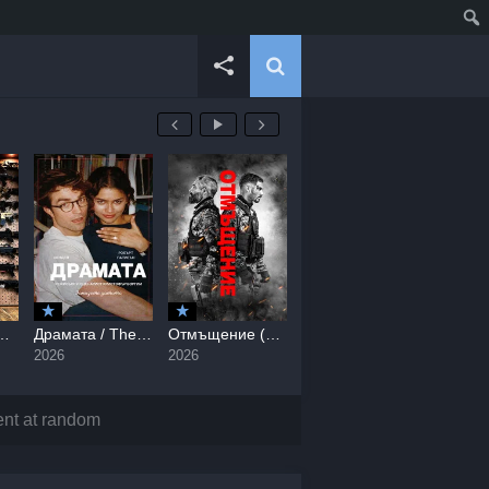
/ Normal (2026)
Драмата / The Drama (2026)
Отмъщение (2026) / Revenge / Venganza (2026)
Магьосника от Кремъл / The Wizard of the Kremlin (2026)
2026
2026
2026
2026
nt at random